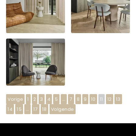
Vorige
1
2
3
4
5
...
7
8
9
10
11
12
13
14
15
...
17
18
Volgende