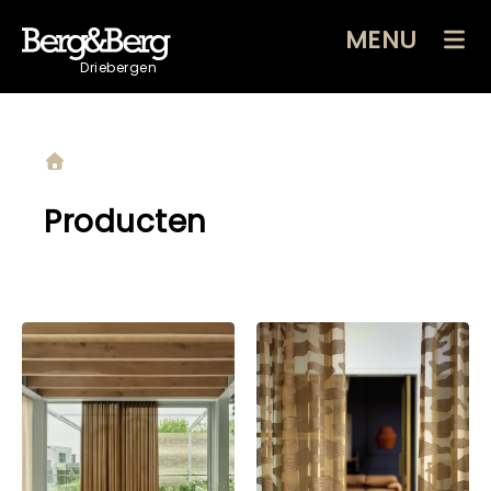
MENU
Driebergen
Producten