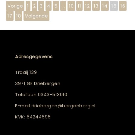
Vorige
1
2
3
4
5
...
10
11
12
13
14
15
16
17
18
Volgende
Adresgegevens
Traaij 139
3971 GE Driebergen
Telefoon
0343-513010
E-mail
driebergen@bergenberg.nl
KVK: 54244595