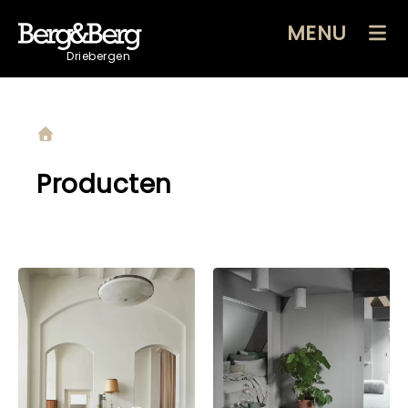
MENU
Driebergen
Producten