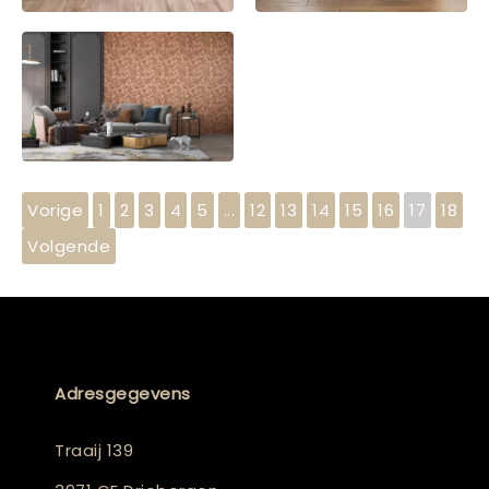
Vorige
1
2
3
4
5
...
12
13
14
15
16
17
18
Volgende
Adresgegevens
Traaij 139