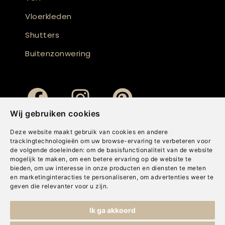
Vloerkleden
Shutters
Buitenzonwering
Wij gebruiken cookies
Deze website maakt gebruik van cookies en andere
trackingtechnologieën om uw browse-ervaring te verbeteren voor
de volgende doeleinden:
om de basisfunctionaliteit van de website
mogelijk te maken
,
om een betere ervaring op de website te
bieden
,
om uw interesse in onze producten en diensten te meten
en marketinginteracties te personaliseren
,
om advertenties weer te
geven die relevanter voor u zijn
.
Copyright © Concepts & Companies BV. Alle rechten voorbehouden.
Ik ga akkoord
Privacybeleid
|
Disclaimer
|
Cookies