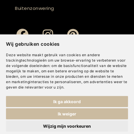
Buitenzonwering
Wij gebruiken cookies
Deze website maakt gebruik van cookies en andere
trackingtechnologieën om uw browse-ervaring te verbeteren voor
de volgende doeleinden:
om de basisfunctionaliteit van de website
mogelijk te maken
,
om een betere ervaring op de website te
bieden
,
om uw interesse in onze producten en diensten te meten
en marketinginteracties te personaliseren
,
om advertenties weer te
geven die relevanter voor u zijn
.
Copyright © Concepts & Companies BV. Alle rechten voorbehouden.
Ik ga akkoord
Privacybeleid
|
Disclaimer
|
Cookies
Ik weiger
Wijzig mijn voorkeuren