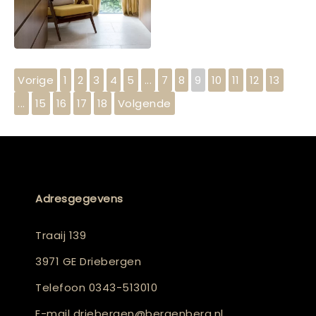
Vorige
1
2
3
4
5
...
7
8
9
10
11
12
13
...
15
16
17
18
Volgende
Adresgegevens
Traaij 139
3971 GE Driebergen
Telefoon
0343-513010
E-mail
driebergen@bergenberg.nl