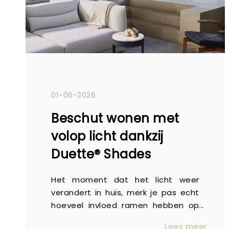
01-06-2026
Beschut wonen met
volop licht dankzij
Duette® Shades
Het moment dat het licht weer
verandert in huis, merk je pas echt
hoeveel invloed ramen hebben op
je wooncomfort. De zon komt hoger
Lees meer