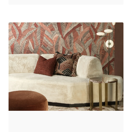
bewuste keuzes creëer je balans,
karakter en warmte. Het is de kunst
van combineren en die leer je vooral
door te durven. Spelen met
contrast Een interieur komt tot
leven wanneer je contrasten durft
te gebruiken. Denk aan een grove
linnenlook naast een glanzende
velours of een rustige basistint
gecombineerd met een levendig
dessin. Juist die verschillen zorgen
voor spanning en maken een ruimte
interessanter om naar te kijken.
Patronen hoeven niet te vloeken
zolang de kleurenfamilie klopt.
Herhaal bijvoorbeeld een tint uit het
gordijn in een kussen of vloerkleed
zodat het geheel vanzelf