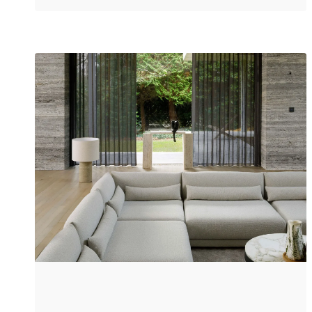
te staan, ruimtes warmen sneller op
en tegelijkertijd wil je dat open,
lichte gevoel behouden. Hoe zorg je
ervoor dat je huis prettig aanvoelt,
zonder concessies te doen aan
sfeer of uitstraling? Licht dat je
interieur tot leven brengt Daglicht is
misschien wel de belangrijkste
sfeermaker in huis. Het laat kleuren
spreken, geeft diepte aan
materialen en zorgt voor een open
en frisse uitstraling. Tegelijkertijd
kan datzelfde licht ook te fel zijn of
precies op de verkeerde momenten
binnenvallen. De kunst zit in het
sturen van licht, zonder het volledig
buiten te sluiten. Duette® Shades
van Luxaflex® maken het mogelijk