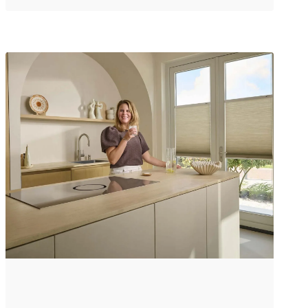
oplossingen en een mooie
uitstraling zorgt ervoor dat een
interieur in harmonie is. Een goed
gekozen vloer, slimme
raamdecoratie of zorgvuldig
geplande indeling maken wonen
comfortabel én stijlvol. Mooi wonen
begint bij gebruiksgemak Een
interieur dat goed werkt, voelt
vanzelf goed aan. Denk aan
gordijnen die soepel sluiten, vloeren
die comfortabel aanvoelen en
materialen die makkelijk te
onderhouden zijn. Het zijn keuzes
die niet direct opvallen, maar wel
elke dag verschil maken. Praktisch
hoeft niet saai te zijn. Door te
kiezen voor kwalitatieve afwerking