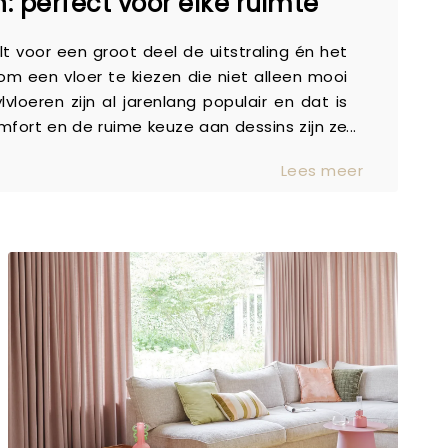
n: perfect voor elke ruimte
lt voor een groot deel de uitstraling én het
om een vloer te kiezen die niet alleen mooi
vloeren zijn al jarenlang populair en dat is
omfort en de ruime keuze aan dessins zijn ze
jlvolle vloer voor iedere woonruimte Of je nu
Lees meer
ng of een rustige natuurlijke tint zoekt,
n. Hierdoor is er altijd een vloer die aansluit
 geniet je van de uitstraling van natuurlijke
e eigenschappen van vinyl. Van woonkamer tot
lvloer zorgt overal voor een rustige en
d in je interieur, zonder in te leveren op
tisch in het dagelijks leven Een vloer moet
en. Vinyl staat bekend om het comfortabele
en. Dat maakt het een fijne keuze voor
 wooncomfort belangrijk zijn. Daarnaast is
ig stofzuigen en af en toe dweilen is vaak