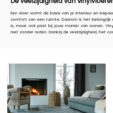
De veelzijdigheid van vinylvloere
Een vloer vormt de basis van je interieur en bepaa
comfort van een ruimte. Daarom is het belangrijk 
is, maar ook past bij jouw manier van wonen. Vinyl
niet zonder reden. Dankzij de veelzijdigheid, het c
geschikt voor vrijwel iedere ruimte in huis. Een sti
een warme houtlook, een moderne betonuitstrali
vinylvloeren zijn verkrijgbaar in uiteenlopende stijle
bij jouw interieur. Dankzij de realistische dessins
materialen, terwijl je profiteert van de praktisch
slaapkamer en van werkkamer tot hal: een viny
sfeervolle basis. Zo creëer je eenvoudig eenhei
uitstraling of gebruiksgemak. Comfortabel en prak
niet alleen mooi zijn, maar ook prettig aanvoel
loopgevoel en de geluiddempende eigenschapp
gezinnen, appartementen of woningen waar rust en
een vinylvloer eenvoudig te onderhouden. Regelmat