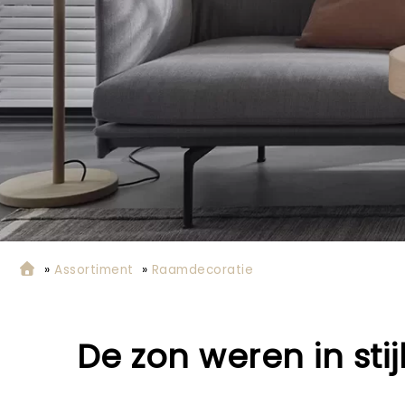
»
Assortiment
»
Raamdecoratie
De zon weren in stij