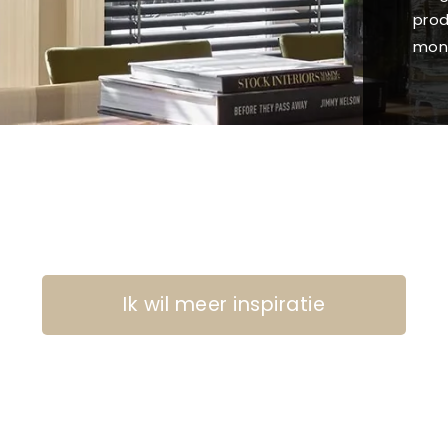
prod
mon
Ik wil meer inspiratie