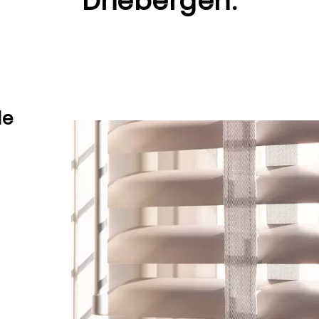
Driebergen.
le