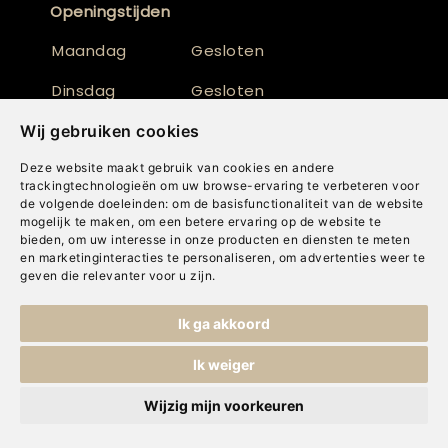
Openingstijden
Maandag
Gesloten
Dinsdag
Gesloten
Woensdag
10:30 - 17:30
Wij gebruiken cookies
Deze website maakt gebruik van cookies en andere
Donderdag
10:30 - 17:30
trackingtechnologieën om uw browse-ervaring te verbeteren voor
de volgende doeleinden:
om de basisfunctionaliteit van de website
Vrijdag
10:30 - 17:30
mogelijk te maken
,
om een betere ervaring op de website te
bieden
,
om uw interesse in onze producten en diensten te meten
Zaterdag
10:30 - 16:30
en marketinginteracties te personaliseren
,
om advertenties weer te
geven die relevanter voor u zijn
.
Zondag
Gesloten
Ik ga akkoord
Ik weiger
Assortiment
Inspiratie
Wijzig mijn voorkeuren
Gordijnen
Woontrends