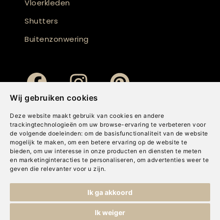
Vloerkleden
Shutters
Buitenzonwering
Wij gebruiken cookies
Deze website maakt gebruik van cookies en andere
trackingtechnologieën om uw browse-ervaring te verbeteren voor
de volgende doeleinden:
om de basisfunctionaliteit van de website
mogelijk te maken
,
om een betere ervaring op de website te
bieden
,
om uw interesse in onze producten en diensten te meten
en marketinginteracties te personaliseren
,
om advertenties weer te
geven die relevanter voor u zijn
.
Copyright © Concepts & Companies BV. Alle rechten voorbehouden.
Ik ga akkoord
Privacybeleid
|
Disclaimer
|
Cookies
Ik weiger