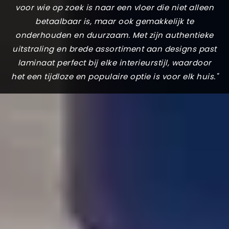
voor wie op zoek is naar een vloer die niet alleen
betaalbaar is, maar ook gemakkelijk te
onderhouden en duurzaam. Met zijn authentieke
uitstraling en brede assortiment aan designs past
laminaat perfect bij elke interieurstijl, waardoor
het een tijdloze en populaire optie is voor elk huis."
Mogen we iets voor je doen?