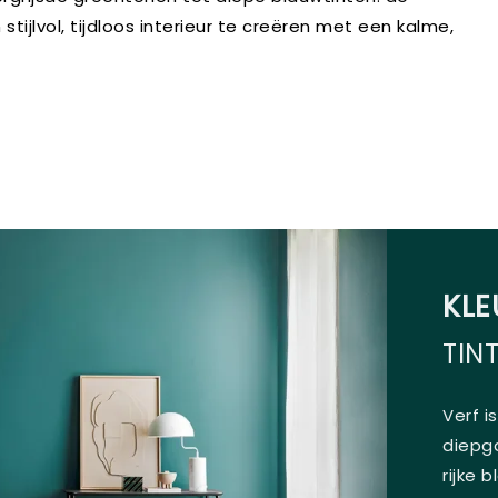
tijlvol, tijdloos interieur te creëren met een kalme,
KL
TIN
Verf i
diepga
rijke 