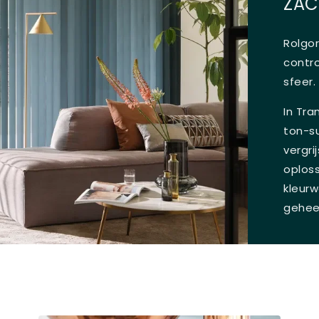
ZAC
Rolgor
contro
sfeer.
In Tra
ton-su
vergri
oplos
kleur
gehee