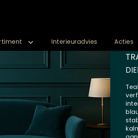
rtiment
Interieuradvies
Acties
TR
DI
Tea
verf
inte
bla
stab
kal
aan