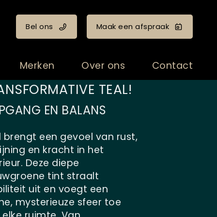
Bel ons
Maak een afspraak
Merken
Over ons
Contact
ANSFORMATIVE TEAL!
EPGANG EN BALANS
l brengt een gevoel van rust,
ijning en kracht in het
rieur. Deze diepe
uwgroene tint straalt
iliteit uit en voegt een
me, mysterieuze sfeer toe
 elke ruimte. Van