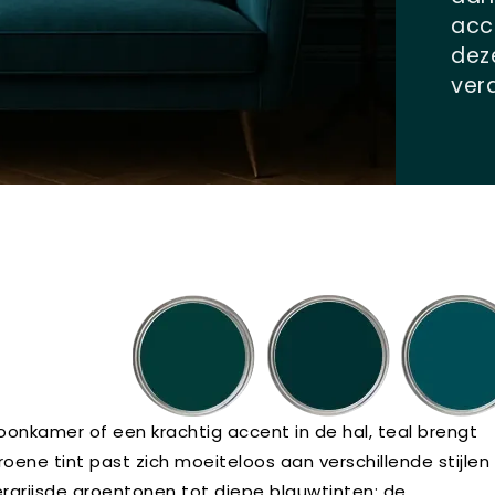
acc
deze
ver
onkamer of een krachtig accent in de hal, teal brengt
oene tint past zich moeiteloos aan verschillende stijlen
 vergrijsde groentonen tot diepe blauwtinten: de