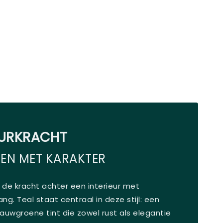
EURKRACHT
TEN MET KARAKTER
s de kracht achter een interieur met
ng. Teal staat centraal in deze stijl: een
blauwgroene tint die zowel rust als elegantie