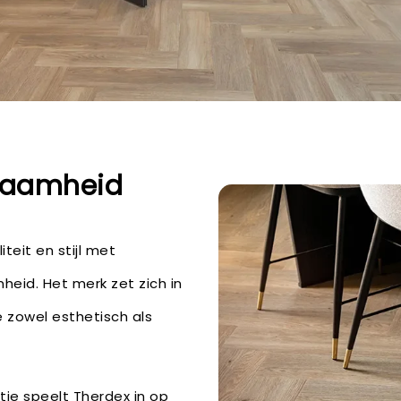
rzaamheid
teit en stijl met
eid. Het merk zet zich in
 zowel esthetisch als
ie speelt Therdex in op