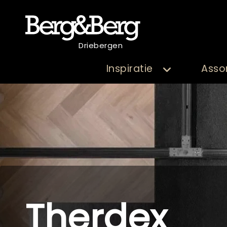
Driebergen
Inspiratie
Asso
Therdex