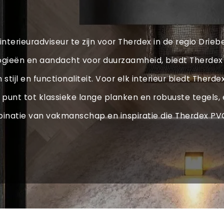
interieuradviseur te zijn voor Therdex in de regio Drie
ogieën en aandacht voor duurzaamheid, biedt Therde
tijl en functionaliteit. Voor elk interieur biedt The
unt tot klassieke lange planken en robuuste tegels, e
inatie van vakmanschap en inspiratie die Therdex P