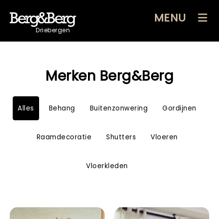
MENU
Driebergen
Merken Berg&Berg
Alles
Behang
Buitenzonwering
Gordijnen
Raamdecoratie
Shutters
Vloeren
Vloerkleden