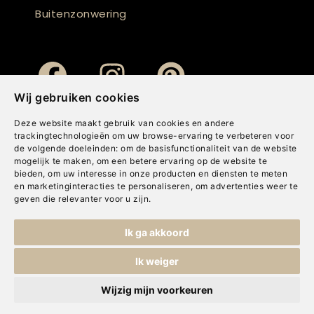
Buitenzonwering
Wij gebruiken cookies
Deze website maakt gebruik van cookies en andere
trackingtechnologieën om uw browse-ervaring te verbeteren voor
de volgende doeleinden:
om de basisfunctionaliteit van de website
mogelijk te maken
,
om een betere ervaring op de website te
bieden
,
om uw interesse in onze producten en diensten te meten
en marketinginteracties te personaliseren
,
om advertenties weer te
geven die relevanter voor u zijn
.
Copyright © Concepts & Companies BV. Alle rechten voorbehouden.
Ik ga akkoord
Privacybeleid
|
Disclaimer
|
Cookies
Ik weiger
Wijzig mijn voorkeuren