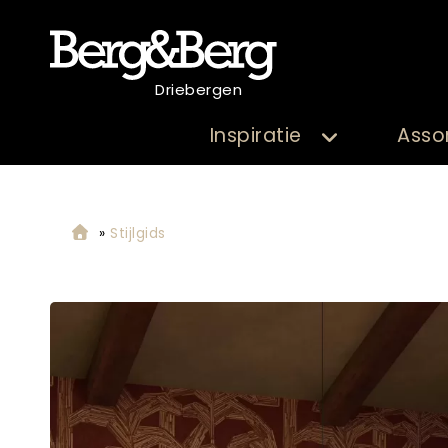
Driebergen
Inspiratie
Asso
»
Stijlgids