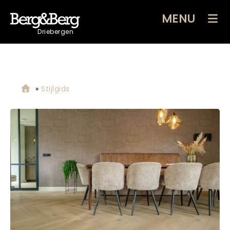
MENU
Driebergen
»
Stijlgids