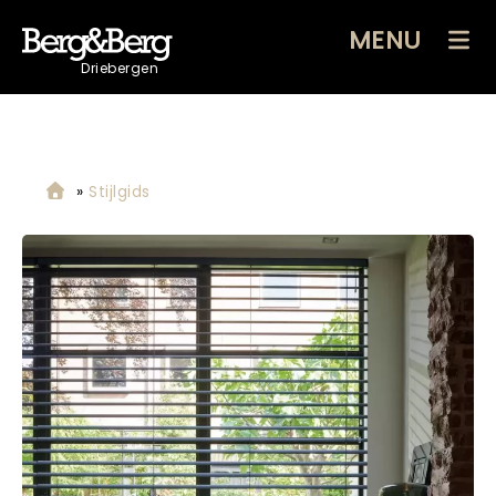
MENU
Driebergen
»
Stijlgids