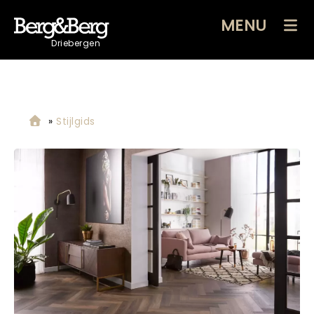
MENU
Driebergen
»
Stijlgids