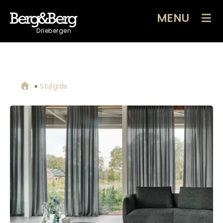
MENU
Driebergen
»
Stijlgids