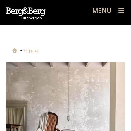
MENU
Driebergen
»
Stijlgids