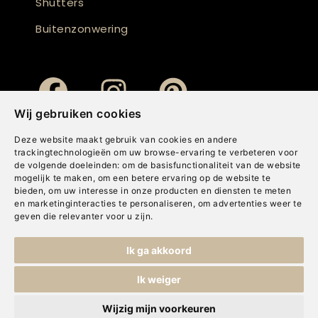
Shutters
Buitenzonwering
Wij gebruiken cookies
Deze website maakt gebruik van cookies en andere
trackingtechnologieën om uw browse-ervaring te verbeteren voor
de volgende doeleinden:
om de basisfunctionaliteit van de website
mogelijk te maken
,
om een betere ervaring op de website te
bieden
,
om uw interesse in onze producten en diensten te meten
en marketinginteracties te personaliseren
,
om advertenties weer te
geven die relevanter voor u zijn
.
Copyright © Concepts & Companies BV. Alle rechten voorbehouden.
Ik ga akkoord
Privacybeleid
|
Disclaimer
|
Cookies
Ik weiger
Wijzig mijn voorkeuren