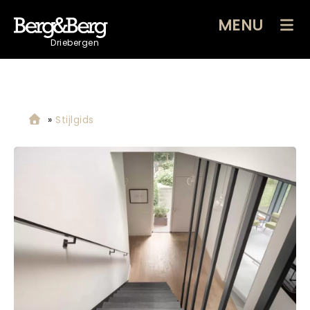
MENU
Driebergen
»
Stijlgids