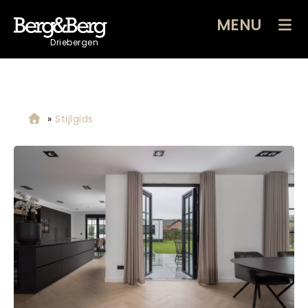
MENU
Driebergen
»
Stijlgids