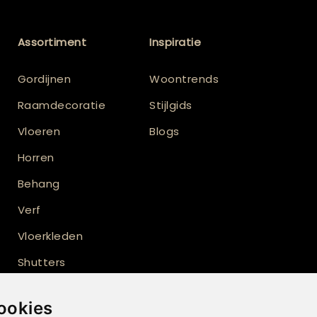
Assortiment
Inspiratie
Gordijnen
Woontrends
Raamdecoratie
Stijlgids
Vloeren
Blogs
Horren
Behang
Verf
Vloerkleden
Shutters
Buitenzonwering
ookies