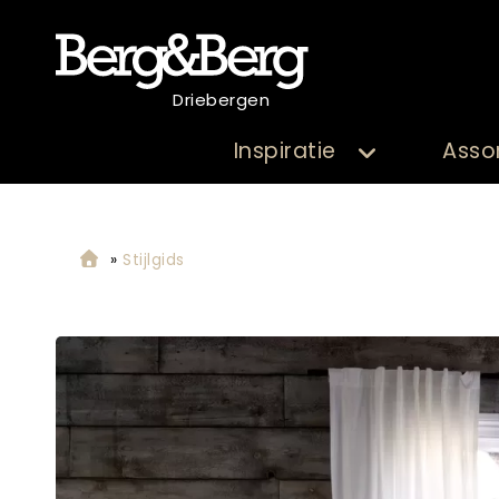
Driebergen
Inspiratie
Asso
»
Stijlgids