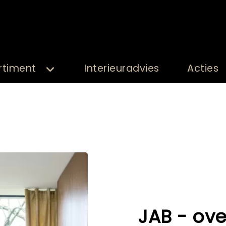
rtiment
Interieuradvies
Acties
JAB - ove