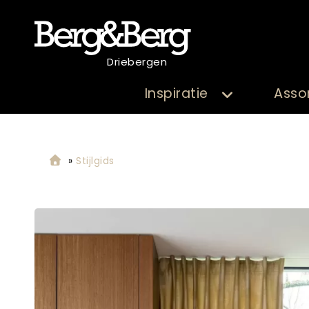
Driebergen
Inspiratie
Asso
»
Stijlgids