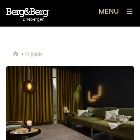
MENU
Driebergen
»
Stijlgids