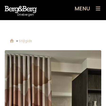
MENU
Driebergen
»
Stijlgids