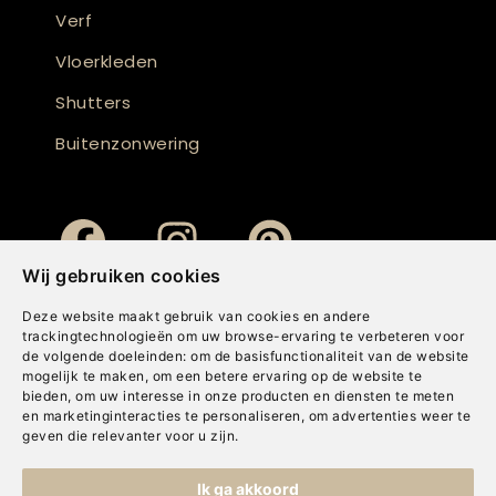
Verf
Vloerkleden
Shutters
Buitenzonwering
Wij gebruiken cookies
Deze website maakt gebruik van cookies en andere
trackingtechnologieën om uw browse-ervaring te verbeteren voor
de volgende doeleinden:
om de basisfunctionaliteit van de website
mogelijk te maken
,
om een betere ervaring op de website te
bieden
,
om uw interesse in onze producten en diensten te meten
en marketinginteracties te personaliseren
,
om advertenties weer te
geven die relevanter voor u zijn
.
Copyright © Concepts & Companies BV. Alle rechten voorbehouden.
Ik ga akkoord
Privacybeleid
|
Disclaimer
|
Cookies