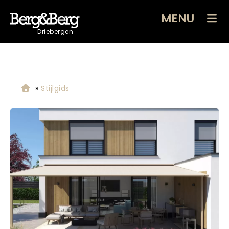
MENU
Driebergen
»
Stijlgids