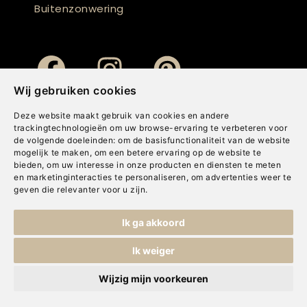
Buitenzonwering
Wij gebruiken cookies
Deze website maakt gebruik van cookies en andere
trackingtechnologieën om uw browse-ervaring te verbeteren voor
de volgende doeleinden:
om de basisfunctionaliteit van de website
mogelijk te maken
,
om een betere ervaring op de website te
bieden
,
om uw interesse in onze producten en diensten te meten
en marketinginteracties te personaliseren
,
om advertenties weer te
geven die relevanter voor u zijn
.
Copyright © Concepts & Companies BV. Alle rechten voorbehouden.
Ik ga akkoord
Privacybeleid
|
Disclaimer
|
Cookies
Ik weiger
Wijzig mijn voorkeuren