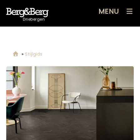
MENU
Driebergen
»
Stijlgids