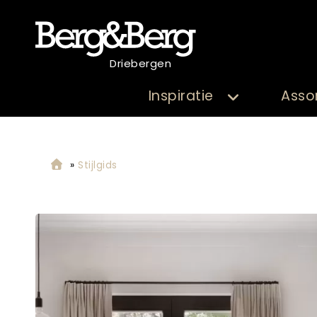
Driebergen
Inspiratie
Asso
»
Stijlgids