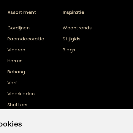
Assortiment
Inspiratie
Gordijnen
Woontrends
Raamdecoratie
Stijlgids
Vloeren
Blogs
Horren
Behang
Verf
Vloerkleden
Shutters
Buitenzonwering
ookies