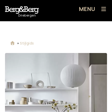
MENU
Driebergen
»
Stijlgids