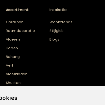
Assortiment
Inspiratie
Gordijnen
Woontrends
Raamdecoratie
Stijlgids
Vloeren
Blogs
Horren
Behang
Verf
Vloerkleden
Shutters
Buitenzonwering
ookies