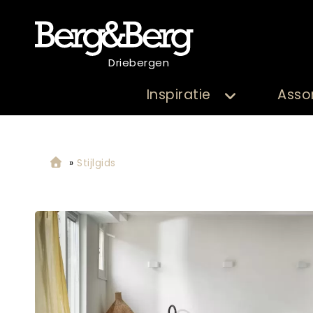
Driebergen
Inspiratie
Asso
»
Stijlgids