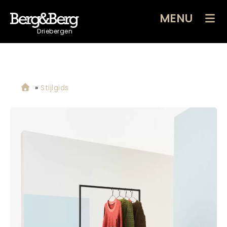
MENU
Driebergen
»
Stijlgids