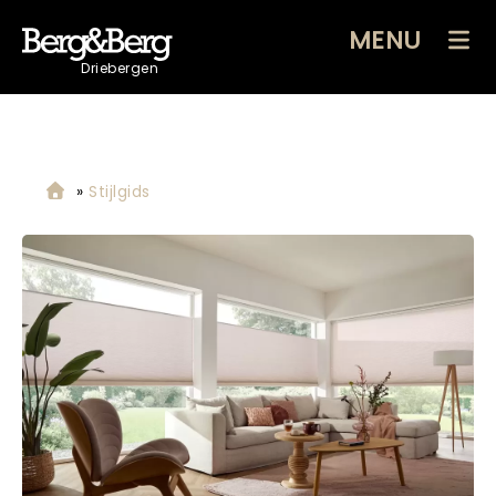
MENU
Driebergen
»
Stijlgids