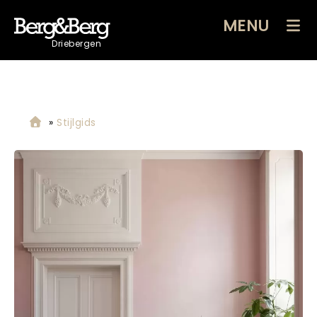
MENU
Driebergen
»
Stijlgids