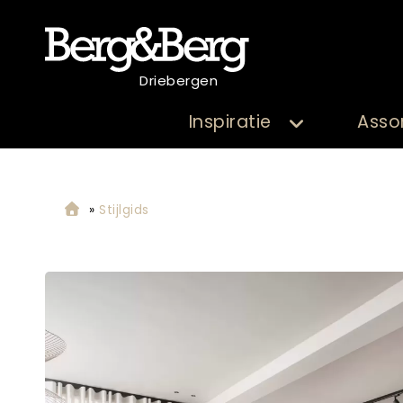
Driebergen
Inspiratie
Asso
»
Stijlgids