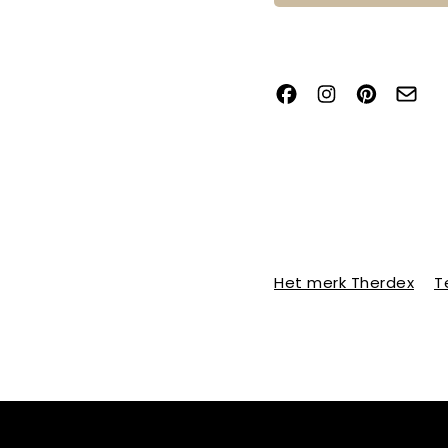
Het merk Therdex
T