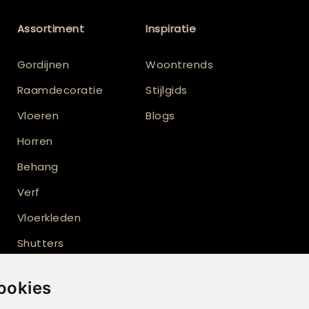
Assortiment
Inspiratie
Gordijnen
Woontrends
Raamdecoratie
Stijlgids
Vloeren
Blogs
Horren
Behang
Verf
Vloerkleden
Shutters
Buitenzonwering
ookies