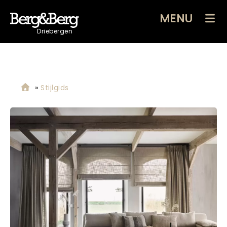
MENU
Driebergen
»
Stijlgids