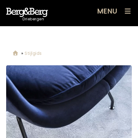
MENU
Driebergen
»
Stijlgids