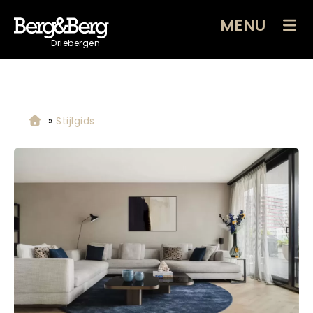
MENU
Driebergen
»
Stijlgids