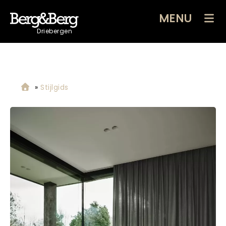
MENU
Driebergen
»
Stijlgids