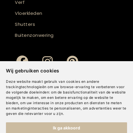
Verf
Vloerkleden
Shutters
Buitenzonwering
Wij gebruiken cookies
Deze website maakt gebruik van cookies en andere
trackingtechnologieën om uw browse-ervaring te verbeteren voor
de volgende doeleinden:
om de basisfunctionaliteit van de website
mogelijk te maken
,
om een betere ervaring op de website te
bieden
,
om uw interesse in onze producten en diensten te meten
en marketinginteracties te personaliseren
,
om advertenties weer te
geven die relevanter voor u zijn
.
Copyright © Concepts & Companies BV. Alle rechten voorbehouden.
Ik ga akkoord
Privacybeleid
|
Disclaimer
|
Cookies